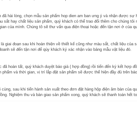
 đã hài lòng, chọn mẫu sản phẩm hop dien am ban ưng ý và nhận được sự hỗ
u sắt hay chất liệu sản phẩm, quý khách có thể trao đổi thêm cho chúng tôi
gian của mình. Chúng tô sẽ thư vấn qua điện thoại hoặc đến tận nơi ở của q
là giai đoạn sau khi hoàn thiện về thiết kế cũng như màu sắt, chất liệu củ
 doanh sẽ đến tận nơi để qúy khách ký xác nhận vào bảng mẫu vật liệu đó.
c đã hoàn tất, quý khách duyệt báo giá ( hợp đồng) rồi tiến đến ký kết hợp đ
ản phẩm và thời gian, vị trí lắp đặt sản phẩm sẽ được thể hiện đầy đủ trên 
 cùng, sau khi tiến hành sản xuất theo đơn đặt hàng hộp điện âm bàn
của qu
ồng. Nghiệm thu và bàn giao sản phẩm xong, quý khách sẽ thanh toán hết toà