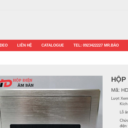
IDEO
LIÊN HỆ
CATALOGUE
TEL: 0923422227 MR.BẢO
HỘP 
Mã:
HD
Lượt Xem
Kích
Lỗ â
Chức
điện