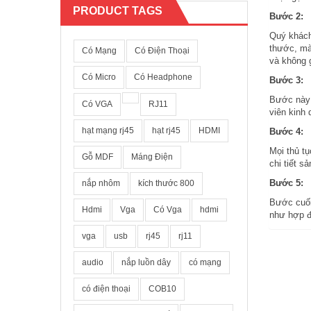
PRODUCT TAGS
Bước 2:
Quý khách
thước, mà
Có Mạng
Có Điện Thoại
và không 
Có Micro
Có Headphone
Bước 3:
Bước này 
Có VGA
RJ11
viên kinh
hạt mạng rj45
hạt rj45
HDMI
Bước 4:
Mọi thủ tụ
Gỗ MDF
Máng Điện
chi tiết s
Bước 5:
nắp nhôm
kích thước 800
Bước cuối
Hdmi
Vga
Có Vga
hdmi
như hợp đ
vga
usb
rj45
rj11
audio
nắp luồn dây
có mạng
có điện thoại
COB10