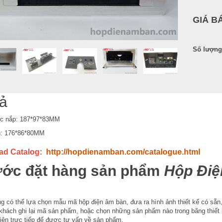
GIÁ B
Số lượng
ả
ơc nắp: 187*97*83MM
n: 176*86*80MM
ad Catalog:
http://hopdienamban.com/catalogue.html
ước đặt hàng sản phẩm
Hộp Đi
 có thể lựa chọn mẫu mã hộp điện âm bàn, đưa ra hình ảnh thiết kế có sẵn, h
 khách ghi lại mã sản phẩm, hoặc chọn những sản phẩm nào trong bãng thiết k
điện trực tiếp để được tư vấn về sản phẩm.