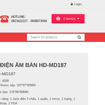
Login
HOTLINE:
0
item(s)
0923422227
-
0938073039
ĐIỆN ÂM BÀN HD-MD187
-MD187
: 4589
 thươc nắp: 187*97*83MM
m bàn: 176*86*80MM
 năng: 1 Jack điện 3 chấu, 1 audio, 1 micro, 1 mạng, 1
 thoại, 1 VGA