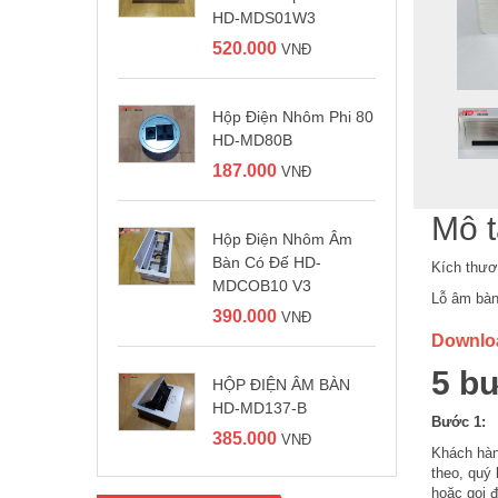
HD-MDS01W3
520.000
VNĐ
Hộp Điện Nhôm Phi 80
HD-MD80B
187.000
VNĐ
Mô t
Hộp Điện Nhôm Âm
Bàn Có Đế HD-
Kích thư
MDCOB10 V3
Lỗ âm bà
390.000
VNĐ
Downlo
5 b
HỘP ĐIỆN ÂM BÀN
HD-MD137-B
Bước 1:
385.000
VNĐ
Khách hàng
theo, quý
hoặc gọi 