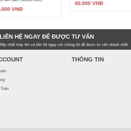
40.000 VNĐ
0.000 VNĐ
LIÊN HỆ NGAY ĐỂ ĐƯỢC TƯ VẤN
Hãy nhất máy lên và liên hệ ngay với chúng tôi để được tư vấn nhanh nhất
CCOUNT
THÔNG TIN
hoản
àng
 Toán