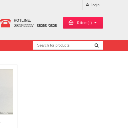
Login
HOTLINE:
0
item(s)
0923422227
-
0938073039
5