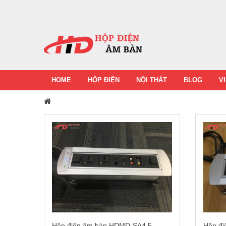
HOME
HỘP ĐIỆN
NỘI THẤT
BLOG
V
Hộp điện âm bàn HDMD-SA4.5
Hộp đ