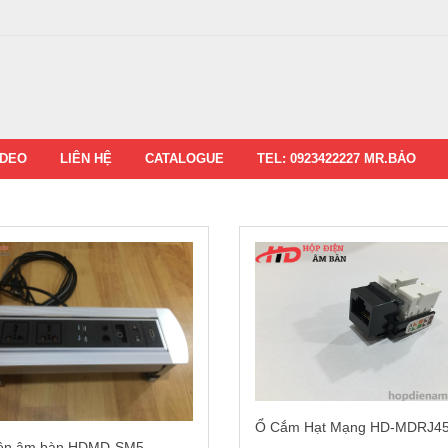
IDEO
LIÊN HỆ
CATALOGUE
TEL: 0923422227 MR.BẢO
Ổ Cắm Hạt Mạng HD-MDRJ4
iện âm bàn HDMD-SM5